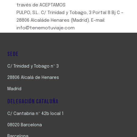
través de ACEPTAMOS
PULPO, S.L.. C/ Trinidad y Tobago, 3 Portal 8 Bj C –
28806 Alcaláde Henares (Madrid). E-mail:
info@tenemotuviaje.com
SEDE
C/ Trinidad y Tobago nº 3
28806 Alcalá de Henares
Madrid
DELEGACIÓN CATALUÑA
C/ Cantabria nº 42b local 1
08020 Barcelona
Barcelona